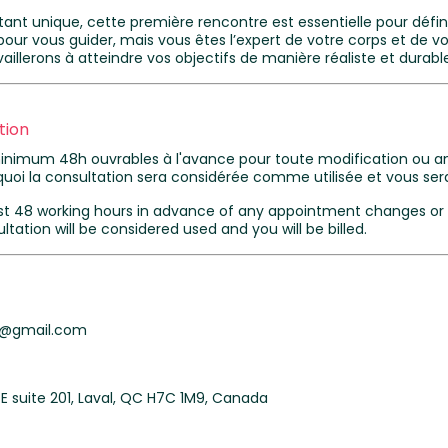
nt unique, cette première rencontre est essentielle pour définir
 pour vous guider, mais vous êtes l’expert de votre corps et de vot
aillerons à atteindre vos objectifs de manière réaliste et durable
tion
 minimum 48h ouvrables à l'avance pour toute modification ou a
uoi la consultation sera considérée comme utilisée et vous ser
ast 48 working hours in advance of any appointment changes or 
tation will be considered used and you will be billed.
e@gmail.com
E suite 201, Laval, QC H7C 1M9, Canada