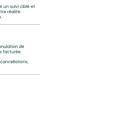
 un suivi ciblé et
re réalité.
.
nnulation de
a facturée.
cancellations,