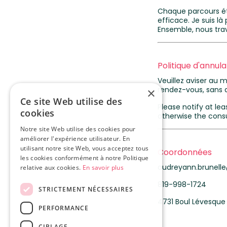
Chaque parcours éta
efficace. Je suis là
Ensemble, nous trav
Politique d'annula
Veuillez aviser au
rendez-vous, sans q
×
Ce site Web utilise des
Please notify at le
cookies
otherwise the consul
Notre site Web utilise des cookies pour
améliorer l'expérience utilisateur. En
utilisant notre site Web, vous acceptez tous
Coordonnées
les cookies conformément à notre Politique
audreyann.brunell
relative aux cookies.
En savoir plus
819-998-1724
STRICTEMENT NÉCESSAIRES
4731 Boul Lévesque 
PERFORMANCE
CIBLAGE